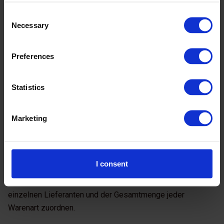
anzugeben.
Consent
Die entsprechende Anzahl an Zertifikaten erwerben.
Necessary
Selection
Importeure müssen eng mit ihren Lieferanten außerhalb der
EU zusammenarbeiten und sich über die Emissionen oder
Preferences
die CO
-Bilanzen jeder gekaufter Waren informieren, um
2
den korrekten Preis zu zahlen.
Statistics
MELDEPFLICHTEN
Marketing
Ab dem 1. Januar 2025 werden die Methoden zur
Berechnung von importierten Emissionen verschärft.
Importeure müssen die „EU-Methode“ befolgen, d.h. sie
I consent
müssen über die direkten und indirekten Emissionen der
importierten Waren berichten und die Emissionen den
einzelnen Lieferanten und der Gesamtmenge jeder
Warenart zuordnen.