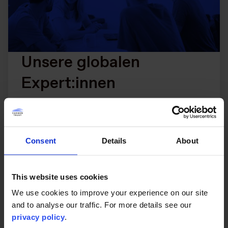
Unsere globalen
Expert:innen
Consent
Details
About
Zu unserem Team von 350 Klima-Expert:innen
gehören Ingenieur:innen, Finanzexpert:innen und
Politikspezialist:innen, die mit verschiedenen
This website uses cookies
Branchen und Geschäftsbereichen auf der ganzen
Welt zusammenarbeiten.
We use cookies to improve your experience on our site
and to analyse our traffic. For more details see our
privacy policy
.