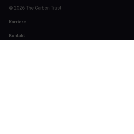
© 2026 The Carbon Trust
Karriere
Kontakt
Privacy notice
Cookies notice
Website terms
Modern slavery statement
Sitemap
Firmendaten