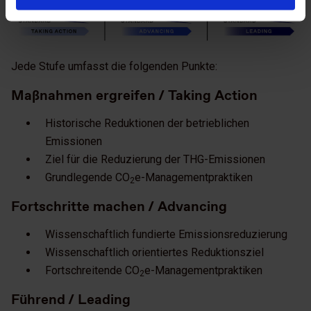
Jede Stufe umfasst die folgenden Punkte:
Maßnahmen ergreifen / Taking Action
Historische Reduktionen der betrieblichen
Emissionen
Ziel für die Reduzierung der THG-Emissionen
Grundlegende CO
e-Managementpraktiken
2
Fortschritte machen / Advancing
Wissenschaftlich fundierte Emissionsreduzierung
Wissenschaftlich orientiertes Reduktionsziel
Fortschreitende CO
e-Managementpraktiken
2
Führend / Leading