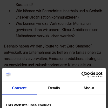
Kurs sind?
Wie können wir Fortschritte innerhalb und außerhalb
unserer Organisation kommunizieren?
Wie können wir das Vertrauen der Menschen
gewinnen, dass wir unsere Klima-Ambitionen und -
Maßnahmen verwirklichen werden?
Deshalb haben wir den „Route to Net Zero Standard“
entwickelt, um Unternehmen zu helfen ihre Emissionen zu
messen und zu verwalten, Emissionsreduktionsstrategien
zu entwicklen und zukunftsorientierte Klimaziele zu
setzen.
Consent
Details
About
This website uses cookies