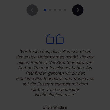
Tom Delay
Chief Executive, Carbon Trust
David Featherston
Director, Environmental Engineering, GlaxoSmithKline
Wir sind stolz darauf, eines der ersten
Als frühzeitiger Anwender des neuen
Wir freuen uns, dass Siemens plc zu
den ersten Unternehmen gehört, die den
Vorreiterunternehmen zu sein, das auf
Standards und ernannter Pathfinder
freuen wir uns auf die Zusammenarbeit
neuen Route to Net Zero Standard des
den "Route to Net Zero Standard" des
Carbon Trust hinarbeitet. Damit verfügt
Carbon Trust unterzeichnet haben. Als
mit Carbon Trust, um nicht nur unsere
Virgin Media O2 über einen robusten
eigenen Fortschritte voranzutreiben,
'Pathfinder' gehören wir zu den
Pionieren des Standards und freuen uns
sondern auch anderen den Weg in eine
und strengen Rahmen, der uns bei der
dekarbonisierte Zukunft zu weisen.
auf die Zusammenarbeit mit dem
Erstellung und Umsetzung eines
transparenten und bewährten
Carbon Trust auf unserer
Klimaplans zur Dekarbonisierung
Nachhaltigkeitsreise.
Patrick Dunne
unseres Unternehmens an die höchsten
Director of Property and Procurement,
Standards bindet.
Olivia Whitlam