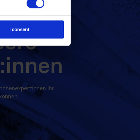
tieren
I consent
sere
:innen
anchenexpert:innen Ihr
können.