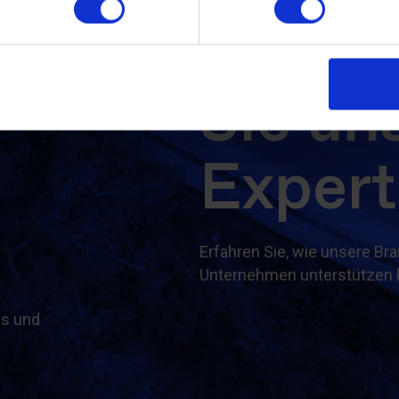
Kontak
Sie un
Expert
Erfahren Sie, wie unsere Br
Unternehmen unterstützen 
ds und