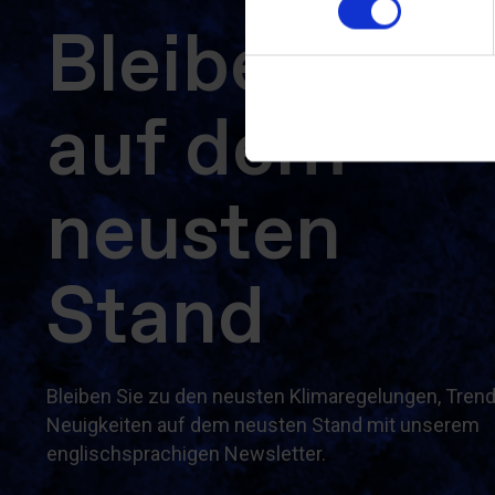
Bleiben Sie
auf dem
neusten
Stand
Bleiben Sie zu den neusten Klimaregelungen, Tren
Neuigkeiten auf dem neusten Stand mit unserem
englischsprachigen Newsletter.