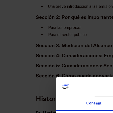
Una breve introducción a las emisio
Sección 2: Por qué es importante
Para las empresas
Para el sector público
Sección 3: Medición del Alcance
Sección 4: Consideraciones: Em
Sección 5: Consideraciones: Sec
Sección 6: Cómo puede apoyart
Historias con impacto:
Consent
Dr. Martens