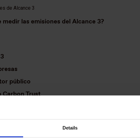
nes de Alcance 3
 medir las emisiones del Alcance 3?
 3
presas
tor público
e Carbon Trust
Details