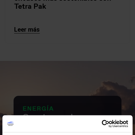
Tetra Pak
Leer más
ENERGÍA
Construyendo
sistemas energéticos