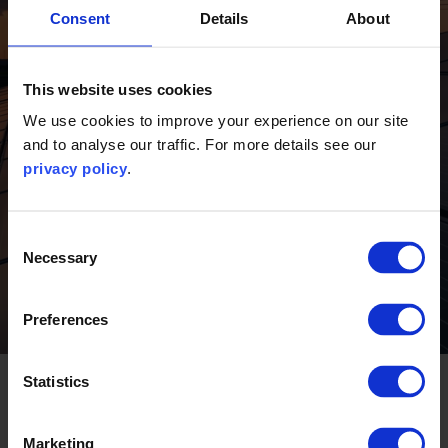
para una prosperidad
Consent
Details
About
compartida
¿Cómo podemos transformar los
sistemas energéticos a nivel global de
This website uses cookies
manera rápida, equitativa y a la escala
We use cookies to improve your experience on our site
necesaria?
and to analyse our traffic. For more details see our
privacy policy
.
Explorar
Consent
Necessary
Selection
Preferences
Statistics
Recursos
Marketing