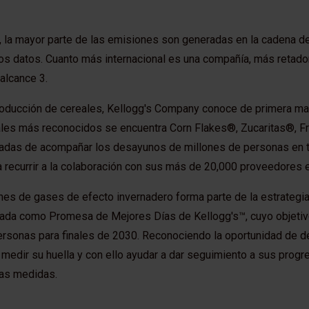
, la mayor parte de las emisiones son generadas en la cadena de
stos datos. Cuanto más internacional es una compañía, más retado
alcance 3.
roducción de cereales, Kellogg's Company conoce de primera ma
ales más reconocidos se encuentra Corn Flakes®, Zucaritas®, F
adas de acompañar los desayunos de millones de personas en to
recurrir a la colaboración con sus más de 20,000 proveedores 
nes de gases de efecto invernadero forma parte de la estrategia 
da como Promesa de Mejores Días de Kellogg's™, cuyo objetivo
personas para finales de 2030. Reconociendo la oportunidad de 
 medir su huella y con ello ayudar a dar seguimiento a sus progr
as medidas.