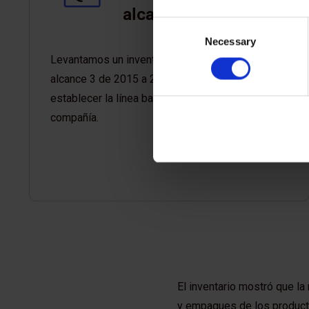
alcance 3
Consent
Necessary
Selection
Levantamos un inventario de emisiones de
alcance 3 de 2015 a 2021, con el fin de
establecer la línea base de emisiones de la
compañía.
El inventario mostró que la
y empaques de los product