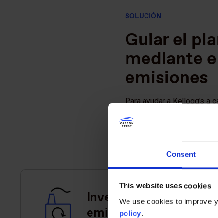
SOLUCIÓN
Guiar el pl
mediante el
emisiones
Para ayudar a Kellogg's a c
emisiones tiene mayor imp
Consent
This website uses cookies
Inventario de
We use cookies to improve yo
emisiones de
policy
.