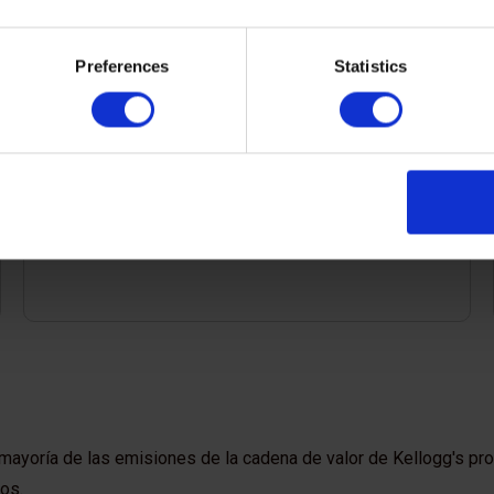
Diseñamos una herramienta de cálculo de
Preferences
Statistics
alcance 3 hecha a la medida que permite a
Kellogg's cuantificar su huella e identificar los
puntos críticos de sus emisiones.
 mayoría de las emisiones de la cadena de valor de Kellogg's pr
os.