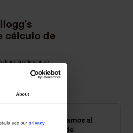
llogg's
 cálculo de
as donde la reducción de
About
Capacitamos al
etails see our
privacy
equipo de