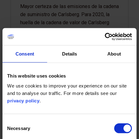
Mayor certeza de las emisiones de la cadena
de suministro de Carlsberg. Para 2020, la
huella de la cadena de valor de Carlsberg
proviene cada vez más de fuentes primarias:
malta (> 50%), latas (> 85%) y vidrio (> 35%).
Equipado con esta información, Carlsberg
Consent
Details
About
puede tomar decisiones comerciales más
seguras en adquisiciones, operaciones de
cervecería y distribución.
This website uses cookies
We use cookies to improve your experience on our site
and to analyse our traffic. For more details see our
privacy policy
.
Consent
Necessary
Selection