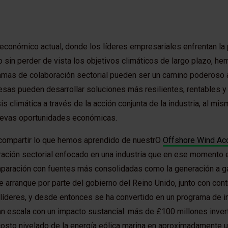
 económico actual, donde los líderes empresariales enfrentan la
 sin perder de vista los objetivos climáticos de largo plazo, 
amas de colaboración sectorial pueden ser un camino poderoso a 
esas pueden desarrollar soluciones más resilientes, rentables y
sis climática a través de la acción conjunta de la industria, al m
nuevas oportunidades económicas.
ra compartir lo que hemos aprendido de nuestrO
Offshore Wind Acc
ación sectorial enfocado en una industria que en ese momento 
paración con fuentes más consolidadas como la generación a ga
e arranque por parte del gobierno del Reino Unido, junto con cont
líderes, y desde entonces se ha convertido en un programa de in
n escala con un impacto sustancial: más de £100 millones invert
 costo nivelado de la energía eólica marina en aproximadamente