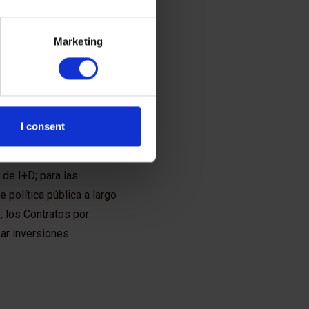
Marketing
iento a la innovación como
to al financiamiento,
adora generaba £2 de
ido apalancó £13 de
I consent
plicados y otro, de mayor
de I+D; para las
política pública a largo
 los Contratos por
sar inversiones