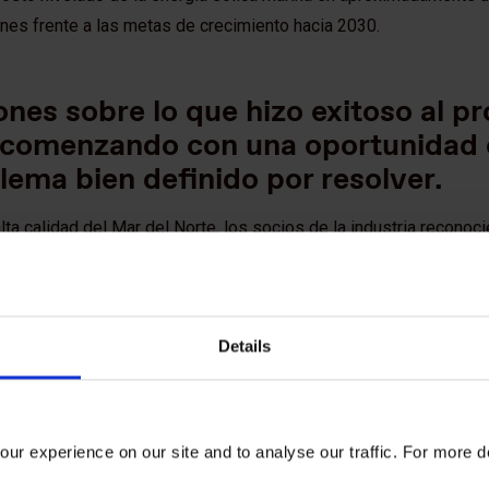
nes frente a las metas de crecimiento hacia 2030.
ones sobre lo que hizo exitoso al 
, comenzando con una oportunidad
lema bien definido por resolver.
lta calidad del Mar del Norte, los socios de la industria reconoc
 para el Reino Unido y la Unión Europea, mientras que el gobierno 
o como líder global, impulsando el crecimiento, fortaleciendo la
limáticos. El reto a abordar era claro y bien definido: reducir el
Details
hacerla más competitiva que el gas. Esta claridad ayudó a enfoc
s partes interesadas en torno a un objetivo común.
ur experience on our site and to analyse our traffic. For more d
ivos, apoyo político y recursos com