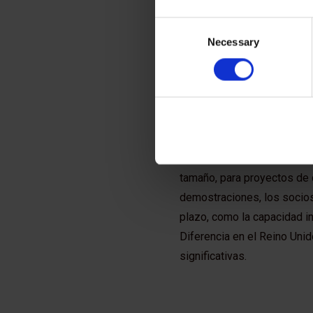
Consent
Necessary
Selection
Otro factor clave para el é
en el marco de políticas pú
gracias al efecto de agrupa
inversión del sector privad
inversión en innovación por
El modelo de financiamient
tamaño, para proyectos de 
demostraciones, los socios
plazo, como la capacidad i
Diferencia en el Reino Unid
significativas.