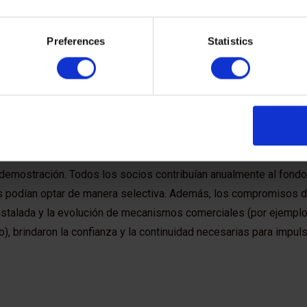
Preferences
Statistics
xito fue asegurar una alineación estratégica tanto en el financiam
blicas, lo que ayudó a acelerar el desarrollo del mercado. En cuan
ción, cada £1 que el gobierno invertía inicialmente en la aceler
o. Para los socios de la industria, con el tiempo, cada £1 invert
 parte de otros actores dentro de la aceleradora.
o contemplaba dos fondos: uno para investigación y desarrollo a
demostración. Todos los socios contribuían anualmente al fondo 
 podían optar de manera selectiva. Además, los compromisos de 
nstalada y la evolución de mecanismos comerciales (por ejemplo,
o), brindaron la confianza y la continuidad necesarias para impul