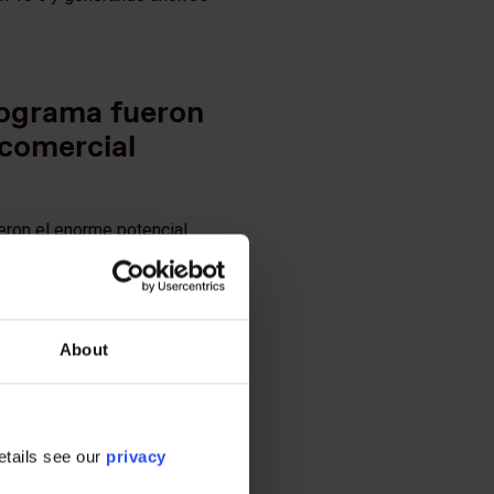
programa fueron
 comercial
ieron el enorme potencial
identificó la oportunidad
 seguridad energética y
 costo nivelado de la
About
ar los esfuerzos de
etails see our
privacy
partidos