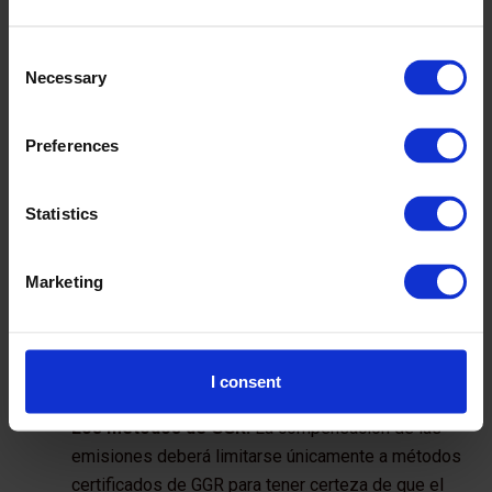
netas requieren un objetivo de reducción en
línea con el objetivo de la iniciativa Science-
Consent
Based Target de 1,5 °C.
Necessary
Selection
La relación entre reducciones y remociones:
Las emisiones deben reducirse al máximo posible
Preferences
antes de que las emisiones residuales puedan
compensarse mediante la GGR. Este ha sido
Statistics
siempre uno de los principios fundamentales de la
neutralización responsable. Inevitablemente, a
Marketing
algunos sectores como el de la aviación, les
resultará más difícil reducir sus emisiones y, por
ello, necesitarán una mayor proporción de
remociones. Estas emisiones ciertamente "difíciles
I consent
de descarbonizar" deben definirse.
Los métodos de GGR:
La compensación de las
emisiones deberá limitarse únicamente a métodos
certificados de GGR para tener certeza de que el