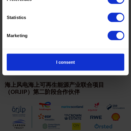
赶装置对不同海洋哺乳动物的效果，以及记录和量化海上风
电场附近的海鸟躲避行为的开拓性研究，为期两年。
Statistics
第二阶段
Marketing
项目第二阶段在2019年7月启动，预计将持续到2023年，
可能会延长到2025年。在此期间，对现有和未来海上风电
容量的核准，是海上风电行业持续建设海上风电场以帮助英
I consent
国实现净零排放承诺的关键。
ORJIP项目海上风电第二阶段合作伙伴
海上风电海上可再生能源产业联合项目
（ORJIP）第二阶段合作伙伴