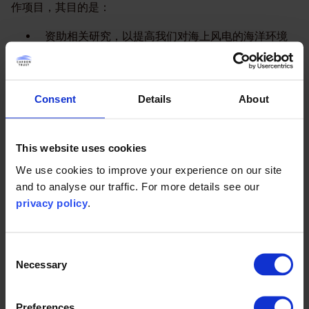
作项目，其目的是：
资助相关研究，以提高我们对海上风电的海洋环境
影响的认识
降低海上风电开发项目遭遇核准未通过或核准延迟
的风险
Consent
Details
About
降低通过核准时附加降低项目可行性的条件的风险
该项目的资源来自私营行业和公共机构，通过为项目提供资
This website uses cookies
金，支持政府监管机构评估海上风电的环境风险。ORJIP咨
We use cookies to improve your experience on our site
询网络负责确定项目的优先顺序并指导项目执行。咨询网络
and to analyse our traffic. For more details see our
中包括法定自然保护机构、学术机构、非政府机构等领域的
privacy policy
.
关键利益相关者。
第一阶段
Consent
Necessary
Selection
项目第一阶段的期限为2012年至2018年，由碳信托主持，
并由英国皇家财产局、苏格兰海事局和苏格兰皇家房地产公
Preferences
司提供资金。个别项目由开发商出资。主要研究包括声学驱