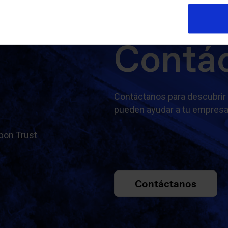
Contá
Contáctanos para descubrir
pueden ayudar a tu empresa
rbon Trust
Contáctanos