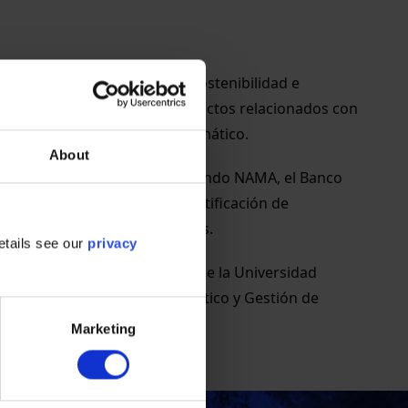
izada en cambio climático, sostenibilidad e 
ios países y en diversos proyectos relacionados con 
s de mitigación del cambio climático.
About
da Británica en México, el Fondo NAMA, el Banco 
temas que van desde la identificación de 
e los bonos verdes municipales.
etails see our
privacy
 Política Pública Ambiental de la Universidad 
nacional sobre Cambio Climático y Gestión de 
 Davis.
Marketing