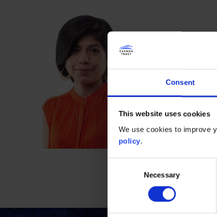
Amanda es G
innovación.
el diseño d
Consent
Amanda ha 
Mundial y v
This website uses cookies
tecnologías
We use cookies to improve yo
policy
.
Amanda tien
Nacional A
Consent
Recursos Na
Necessary
Selection