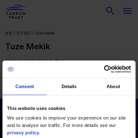
首页
关于我们
Tuze Mekik
Tuze Mekik
可持续发展全球负责人
Dr. Martens
Consent
Details
About
This website uses cookies
联系我们
We use cookies to improve your experience on our site
and to analyse our traffic. For more details see our
privacy policy
.
有任何问题？与我们的行业专家取得联系