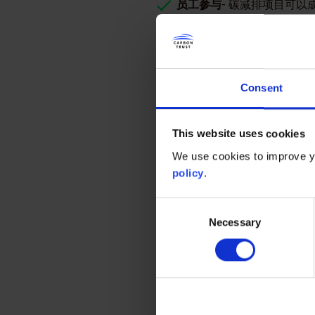
员工参与
- 碳减排项目可
我们能提供哪
我们提供的技术建议和项目可行
Consent
现场勘查和能源审计
碳信托将委派经验丰富的工程师
This website uses cookies
减排方案，我们将研究建筑或现
We use cookies to improve yo
policy
.
能源管理服务
我们将收集您的能源计量数据，
Consent
分析，发现具体问题，确定减少
Necessary
Selection
ISO 50001服务
我们可以协助您准备通过ISO 5
可行性研究