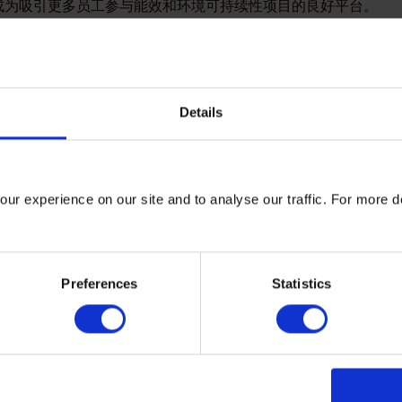
以成为吸引更多员工参与能效和环境可持续性项目的良好平台。
些帮助
性支持包括：
Details
检查您的建筑，并推荐回报最高、碳减排效果最佳的方案。为了
场的运营方式（包括能源控制与维护程序），评估建筑内的能
ur experience on our site and to analyse our traffic. For more d
用专业软件显示您消耗能源的方式和主要能耗设施。我们的专家
能源消耗的机会，并为您提供实施建议和指导。
Preferences
Statistics
0001国际能源管理标准认证。