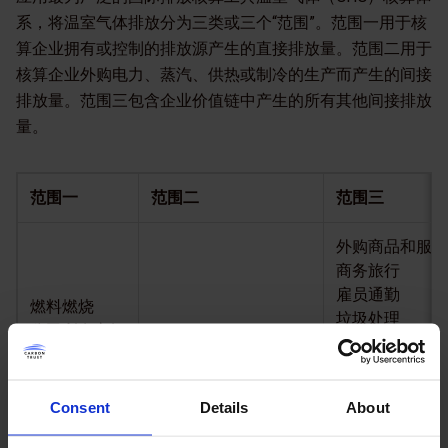
系，将温室气体排放分为三类或三个“范围”。范围一用于核
算企业拥有或控制的排放源产生的直接排放量。范围二用于
核算企业外购电力、蒸汽、供热或制冷的生产而产生的间接
排放量。范围三包含企业价值链中产生的所有其他间接排放
量。
范围一
范围二
范围三
外购商品和服务
商务旅行
雇员通勤
燃料燃烧
垃圾处理
公司所有车辆
外购电力、热力和蒸汽
售出产品的使用
逸散性排放
运输和配送（上
投资
Consent
Details
About
租赁资产与特许