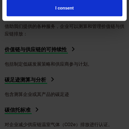
企业如何测算范围三碳排放和价
I consent
值链碳足迹？
借助我们提供的各种服务，企业可以测算和管理价值链与供
应链排放：
价值链与供应链的可持续性
包括制定低碳发展策略和供应商参与计划。
碳足迹测算与分析
包含测算企业或其产品的碳足迹
碳信托标准
对企业减少供应链温室气体（CO2e）排放进行认证。