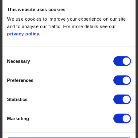
This website uses cookies
企业为什么应该测算其范围三排
We use cookies to improve your experience on our site
and to analyse our traffic. For more details see our
放量？
privacy policy
.
测算范围三排放量有许多好处。对于许多企业而言，其大部
分温室气体（GHG）排放和削减成本的机会并非来自企业的
Consent
内部运营。通过测算范围三排放，企业可以做到：
Necessary
Selection
评估供应链中的排放热点；
识别供应链中的资源和能源风险；
Preferences
识别哪些供应商在可持续发展绩效方面领先，哪些
供应商落后；
Statistics
识别供应链中的能源效率和成本削减机会；
与供应商合作并协助供应商执行可持续发展倡议；
Marketing
提高产品的能源效率；
积极调动员工参与减少商务旅行和通勤的排放。