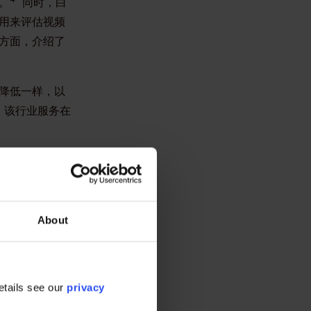
。
同时，白
用来评估视频
方面，介绍了
降低一样，以
，该行业服务在
响及背景的阐
到帮助。
成员通力合作密
About
司所组成）
etails see our
privacy