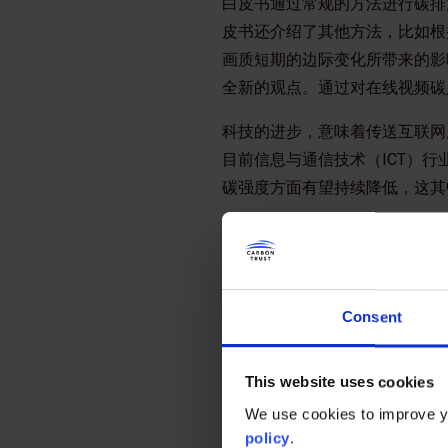
白皮书通过常规的方法进行碳排
皮书还介绍了其他方法，比如根
画质短期的边际变化所带来的影
全新的观点。通过对在线视频碳
科技的进步，意味着传送互联网
目前信息与通信技术（ICT）
碳强度方面有望持续降低，这其
为了更清楚地了解在线视频的碳
述与理解已经十分有价值，可对
白皮书由碳信托发布，并由网飞公司
Consent
不可分。（DIMPACT项目是
Carnstone公司总监Glynn R
This website uses cookies
We use cookies to improve yo
“对于碳信托发布的在
policy
.