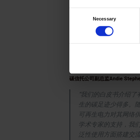
DIMPACT是一家
Consent
项目组，旨在协助数
Necessary
Selection
靠的方法论、测量工
用户较为 ‘下游’的碳
为了可以准确解释价
算在行业中极为重要。
义。”
碳信托公司副总监Andie Ste
“我们的白皮书介绍了
生的碳足迹少得多。
可再生电力对其网络
学术专家的支持，我们
泛性使用方面搭建交