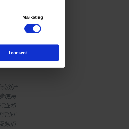
家的领先
出了可
Marketing
穿最终
精准测
程碑的意
I consent
活动所产
者使用
行业和
T行业广
及陈旧