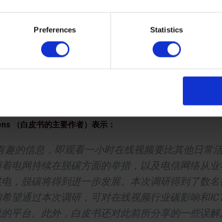
集合了众多顶尖媒体公司以及来自布里斯托大学调研专
字媒体领域了解并管理碳影响。项目组协调合作，推
Preferences
Statistics
具，通过这些服务可帮助行业人士更加清晰地了解贯
影响。
值链的排放，并了解如何对碳排放进行实际地减少，
这份及时发布的白皮书对DIMPACT 的项目具有里
phens （白皮书的主要作者）表示：
有趣的信息，即观看一小时在线视频要比其他日常
随着电网持续在脱碳方面的举措，以及电信网络从业
供电，脱碳将得到进一步发展。本次调研得到了数名
希望通过本次调研，可对在线视频行业碳影响和IC
流的平台。此外，白皮书还对此前所分享的一些误解