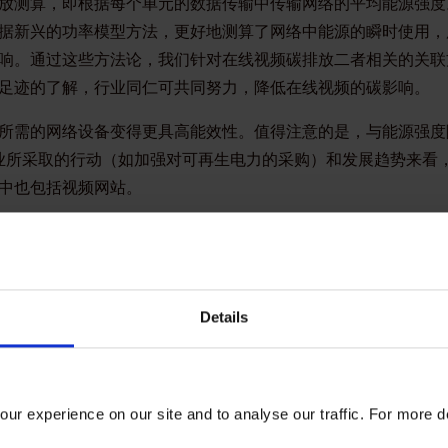
放测算，即根据每个单元的数据传输中传输网络的平均能源强度
据新兴的功率模型方法，更好地测算了网络中能源的瞬时使用，
响。通过这些方法论，我们针对在线视频碳排放二者相关的关联
足迹的了解，行业同仁可共同努力，降低在线视频的碳影响。
所需的网络设备变得更具高能效性。值得注意的是，与能源强度
行业所采取的行动（如加强对可再生电力的采购）和发展趋势来看
中也包括视频网站。
排放影响，还有很多研究机会，但是本白皮书中对在线视频的影
未来在使用视频网站方面以及更加广泛使用ICT行业的决策者起
（Netflix）资助。同时，该白皮书的发布与DIMPACT项目
Details
由来自布里斯托大学的顶尖调研专家和全球13家最具创新的媒体公
oberts（代表DIMPACT项目）表示：
ur experience on our site and to analyse our traffic. For more d
线视频碳影响白皮书，DIMPACT项目组表示欢迎。