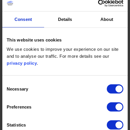
虽然截止2020年初广东省的海上风电累计装机容量不到
1GW，但广东省在海上风电领域设立了非常有雄心的目
标，包括产能建设以及供应链本地化发展等各个方面。作为
Consent
Details
About
繁荣基金能源与低碳经济项目第一轮支持的重点课题，本项
目将借助欧洲在海上风电行业政策方面的成功经验，为广东
省海上风发展提供建议和支持，深度了解广东省的雄心壮志
This website uses cookies
与目前交付能力之间的差距，加快海上风电行业的发展。
We use cookies to improve your experience on our site
and to analyse our traffic. For more details see our
碳信托将联合广东省电力设计研究院（GEDI）和水电水利
privacy policy
.
规划设计总院（CREEI），与地方政府紧密合作，期待项目
成果能为广东省海上风电发展战略提供实际并有长期效用的
建议。
Consent
Necessary
Selection
本项目将关注广东省海上风电发展的几个主要领域，包括：
国家补贴如何向省级竞争性配置机制过渡；
Preferences
刺激本地供应链增长；
技术创新的优先资助方向；
Statistics