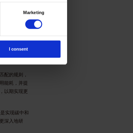
电脑等。随着
Marketing
这包括产品使用
备已可远程展
I consent
出标准化的测
匹配的规则，
用能耗，并提
，以期实现更
，是实现碳中和
更深入地研