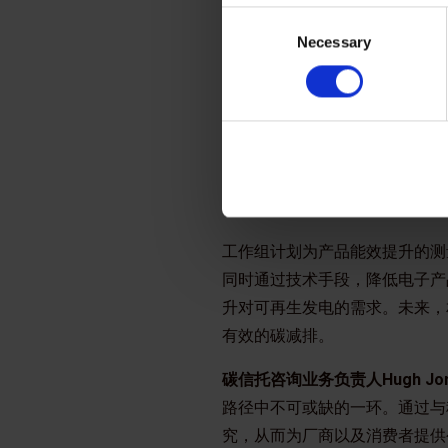
产品包括大众熟知的可联网的消
Consent
消费者对电子产品的需求持续增
Necessary
Selection
据研究显示，智能互联产品在使
阶段的电池供电或产品直接接入
示并上传耗电量，为更准确预估
碳信托与企业的本次合作，将致
算方法学。
工作组计划为产品能效提升的测
同时通过技术手段，降低电子产
升对可再生发电的需求。未来，
有效的碳减排。
碳信托咨询业务负责人Hugh Jo
路径中不可或缺的一环。通过与
究，从而为厂商以及消费者提供