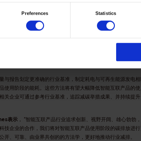
费电子产品，如智能手机、音箱、智能手表、平板电脑、笔记本
长，节能减排已成为电子行业亟待解决的课题。
Preferences
Statistics
3
用阶段的碳排放量最大，可占产品全生命周期碳排放的85%
，
外部电源使用的电力所带来的碳排放。随着产品愈发智能化，设
产品的能耗情况打下了良好基础。
力于更深层次地理解智能互联产品在使用阶段的碳排放、并开发
量与报告划定更准确的行业基准，制定耗电与可再生能源发电相
品使用阶段的能耗。这些方法将有望大幅降低智能互联产品的使
相关企业可通过参考行业基准，追踪减碳举措成果、并持续提升
nes表示
， “智能互联产品行业追求创新、视野开阔、雄心勃勃
科技企业的合作，我们将对智能互联产品使用阶段的碳排放进行
公开、可靠、由业界共创的的方法学，更好地推动行业减排。