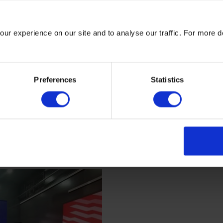
业需更关注产品的碳排放，从而提升产品在“碳”方面的合规性，
ur experience on our site and to analyse our traffic. For more d
际企业开始了“全价值链的碳减排”，
即要求企业的供应商也加入
Preferences
Statistics
尽更积极主动的采取措施、如开展碳盘查、产品碳足迹、设定科
在碳方面拥有足够的竞争力，可与客户一起进行全价值链的减排
支持企业零碳转型
一场在服贸会上由英国商业贸易部举办的聚焦绿色金融、零碳建
建以主题为“以转型金融支持企业零碳转型”进行了主旨演讲。