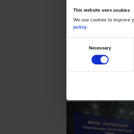
露。通过这些法规不难看出，企
This website uses cookies
求，以及国际客户的期待。
We use cookies to improve yo
policy
.
2. 企业的“全价值链碳减排”
Consent
根据我们的观察，越来越多的国
Necessary
Selection
中。这一要求意味着国内企业应
行碳信息披露等
，从而保证企业
碳信托进行主旨演讲—转型金融
9月4日，碳信托还受邀出席了
论坛活动。碳信托中国总裁赵立