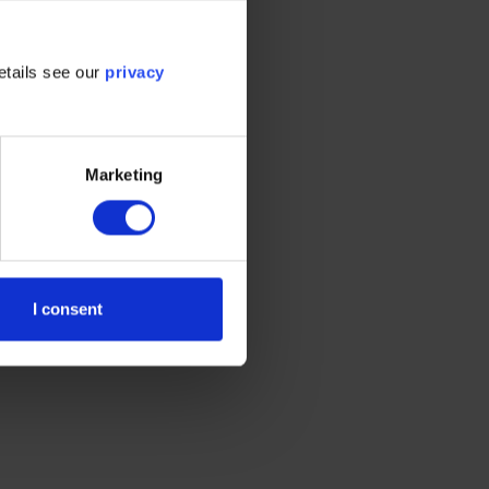
满足法规的要
etails see our
privacy
到碳减排的工作
Marketing
学碳目标、进
。
筑和能源转型的
I consent