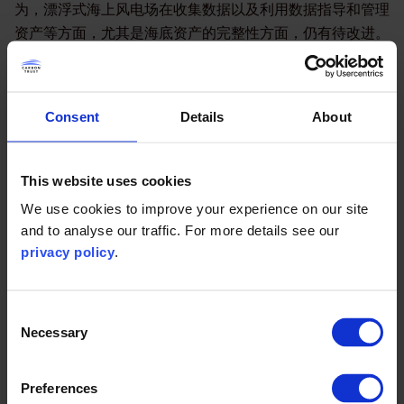
为，漂浮式海上风电场在收集数据以及利用数据指导和管理
资产等方面，尤其是海底资产的完整性方面，仍有待改进。
在这个领域尚未出现“速效”解决方案，但无人驾驶船舶和远
程操控水下探测器等技术都是非常有前景的替代方案。
Consent
Details
About
这些研究都是浮式联合项目第一阶段工作的延续。第一阶段
重点研究了漂浮式海上风电场的电气系统、系泊系统和风电
场建设与运营的物流保障等问题。第一阶段项目的研究结果
This website uses cookies
已在2018年公布。
We use cookies to improve your experience on our site
苏格兰能源部长，Paul Wheelhouse：
and to analyse our traffic. For more details see our
privacy policy
.
漂浮式海上风电将在可再生能源发电领
域扮演至关重要的角色，也将助力新冠
Consent
疫情后经济的绿色复苏。
Necessary
Selection
苏格兰政府将一如既往的支持在该领域
Preferences
的研究和发展，深入了解面临的挑战，