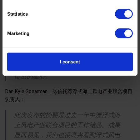
通过漂浮式海上风电产业联合项目不断
Statistics
推动浮式风电走向商业化规模化。
Marketing
第二阶段的研究成果非常鼓舞人心。尤
其是对未来20年浮式风电的增长预测。
浮式风电的发展对苏格兰经济的增长提
I consent
供了巨大的机遇，同时实现了我们净零
排放的雄心。
Dan Kyle Spearman，碳信托漂浮式海上风电产业联合项目
负责人：
此次发布的摘要是过去一年中漂浮式海
上风电产业联合项目的工作结晶。成果
显而易见，我们也很高兴看到浮式风电