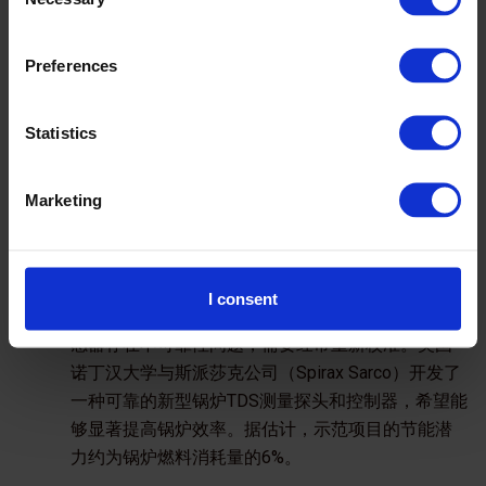
Selection
业中，用电解冷水代替热水可以显著节约能源和成
本。冷水的使用大大减少了对锅炉的需求，并通过
取消多个清洗过程提高了生产率，节省了大量时
Preferences
间。用电解冷水取代热水清洗可以实现90%的节能和
35%的节水。
Statistics
蒸汽锅炉自动排污系统的开发与示范，这个项目由
Marketing
斯派莎克工程（中国）有限公司牵头。
蒸汽锅炉广泛应用于各种工业过程中，为避免劣质
蒸汽、结垢和锅炉水的过量排污，需要对总溶解固
体（TDS）进行精确控制。目前，对蒸汽锅炉内的
I consent
TDS水平进行监测是一项法定要求，但商用的TDS传
感器存在不可靠性问题，需要经常重新校准。英国
诺丁汉大学与斯派莎克公司（Spirax Sarco）开发了
一种可靠的新型锅炉TDS测量探头和控制器，希望能
够显著提高锅炉效率。据估计，示范项目的节能潜
力约为锅炉燃料消耗量的6%。