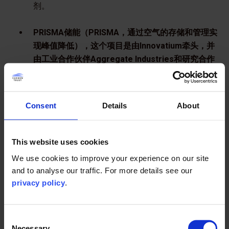
剂。
PRISMA储能（PRISMA，通过空气的存储和管理实
现峰值降低），这个项目是由Innovatium牵头，并
由工业合作伙伴Aggregate Industries和研究合作
伙伴伯明翰大学共同支持。
液态空气储能（LAES）具有相当大的储能潜力，有
助于增加间歇性可再生能源的应用。PLSMA是LAES
Consent
Details
About
的新应用，其中通过释放液态空气向工业场所提供
压缩空气。这使得企业可以使用更小型的压缩机在
低碳发电时段实现更高效的运行。通过减少压缩机
This website uses cookies
运行，该项目有潜力实现约30%的节能，同时也可以
We use cookies to improve your experience on our site
避开峰值电价时段。
and to analyse our traffic. For more details see our
privacy policy
.
电解冷水替代热水清洗，这个项目是由Ozo
Innovations牵头。
Consent
该项目展示了在清洗环节，特别是在食品和饮料行
Necessary