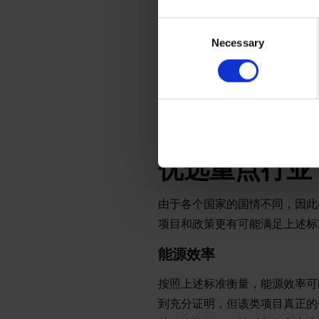
产生短期效果的干预措施
Consent
可能需要更长时间才能产
Necessary
Selection
产，并能够降低向净零经
另一个密切相关的问题是可行性
现有项目。同时刺激措施必须有
供便利的资金渠道，并提升企业
优选重点行业
由于各个国家的国情不同，因此
项目和政策更有可能满足上述标
能源效率
按照上述标准衡量，能源效率可
到充分证明，但该类项目真正的