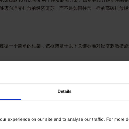
承诺拨款10万亿美元用于经济刺激计划。政府在设计经济刺激
够迈向净零排放的经济复苏，而不是如同往常一样的高碳排放经
遵循一个简单的框架，该框架基于以下关键标准对经济刺激措施
元投资能够创造多少就业岗位，能够创造多少经济价值（按总增加值
元投资能够减少或去除多少吨温室气体排放？对于向净零经济转型是
来其他公共效益，例如“联合国可持续发展目标”中的公共卫生、能
Details
效解决最需要政府干预的市场障碍？
时，还应该考虑到时间框架、可行性和重点人群。
ur experience on our site and to analyse our traffic. For more d
应平衡以下两点：