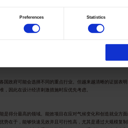
，例如，在一到三年内创造就业、减少排放和产生其他协同效益
生影响的干预措施，但这些措施能够长时间保证就业，为未来创
Preferences
Statistics
济转型的成本。
。一方面，经济刺激措施需要关注“可随时启动的”项目或者容易
前瞻性，能够为企业商业行动和私人投资的流动创造有利条件。
的适应能力，才能实现经济复苏。
各国政府可能会选择不同的重点行业。但越来越清晰的证据表明
准，因此在设计经济刺激措施时应优先考虑。
能是得分最高的领域。能效项目在应对气候变化和创造就业方面
优势在于，能够快速见效并且可行性高，尤其是通过大规模复制