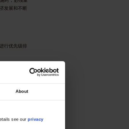
措施时，必须重
济发展和不断
进行优先级排
计算）？
否重要？
源可及性或减少社
About
etails see our
privacy