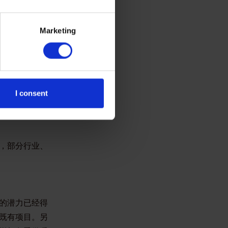
等；
造生产性资
Marketing
迅速扩大规模的
只有为企业提
I consent
，部分行业、
的潜力已经得
既有项目。另