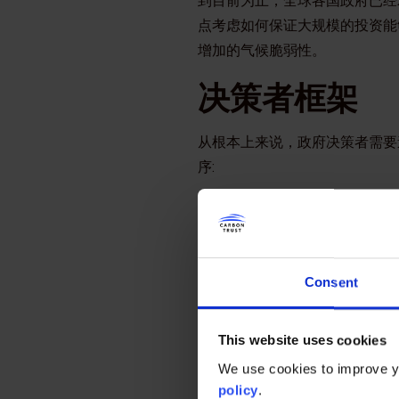
到目前为止，全球各国政府已经
点考虑如何保证大规模的投资能
增加的气候脆弱性。
决策者框架
从根本上来说，政府决策者需要
序:
经济效益 —— 每1美
气候效益 —— 每1美
协同效益 —— 能否带
会不公平等？
Consent
市场失灵 —— 能否有
This website uses cookies
政府在确定经济刺激措施的重点
We use cookies to improve yo
在时间框架方面，经济刺激措施
policy
.