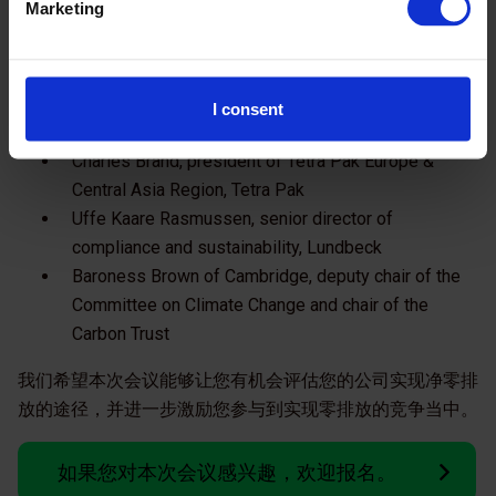
Marketing
Steve Martineau, UNFCCC COP26 climate
champions lead for mobile and ICT​
Dr Marcia Balisciano, chair of the UN Global Compact
Network UK and head of corporate responsibility,
I consent
RELX ​
Charles Brand, president of Tetra Pak Europe &
Central Asia Region​, Tetra Pak​
Uffe Kaare Rasmussen, senior director of
compliance and sustainability, Lundbeck
Baroness Brown of Cambridge, deputy chair of the
Committee on Climate Change and chair of the
Carbon Trust
我们希望本次会议能够让您有机会评估您的公司实现净零排
放的途径，并进一步激励您参与到实现零排放的竞争当中。
如果您对本次会议感兴趣，欢迎报名。