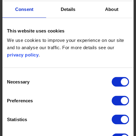
Consent
Details
About
This website uses cookies
We use cookies to improve your experience on our site
and to analyse our traffic. For more details see our
privacy policy
.
Consent
本次峰会将探讨企业在重建更美好家园中所扮演的角色。本
Necessary
Selection
次会议是一次高级别全体会议，将提供主题演讲、发人深省
的案例研究和国际专家分组讨论，讨论议题包括管理气候风
险、发现机遇以及加强气候领导力的因素等。
Preferences
已经确定的演讲嘉宾包括：
Statistics
Mark Evans, chief executive officer, O2 (Telefónica
UK)